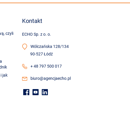
Kontakt
ą, czyli
ECHO Sp. z o. o.
Wólczańska 128/134
90-527 Łódź
na
+ 48 797 500 017
dnik
i jak
biuro@agencjaecho.pl