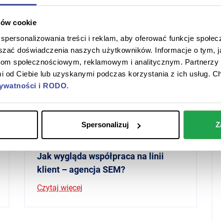
Powiązane artykuły
ków cookie
personalizowania treści i reklam, aby oferować funkcje społe
epszać doświadczenia naszych użytkowników. Informacje o tym, 
erom społecznościowym, reklamowym i analitycznym. Partnerzy 
 od Ciebie lub uzyskanymi podczas korzystania z ich usług. C
rywatności i RODO
.
Spersonalizuj
Z
Baza wiedzy
10 czerwca 2026
Jak wygląda współpraca na linii
klient – agencja SEM?
Czytaj więcej