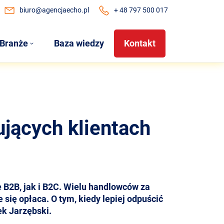
biuro@agencjaecho.pl
+ 48 797 500 017
Branże
Baza wiedzy
Kontakt
ujących klientach
 B2B, jak i B2C. Wielu handlowców za
 się opłaca. O tym, kiedy lepiej odpuścić
ek Jarzębski.