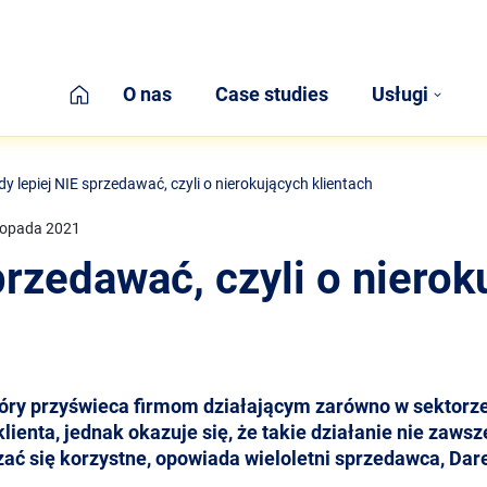
Home
O nas
Case studies
Usługi
dy lepiej NIE sprzedawać, czyli o nierokujących klientach
stopada 2021
przedawać, czyli o nierok
tóry przyświeca firmom działającym zarówno w sektorze
ienta, jednak okazuje się, że takie działanie nie zawsze
ać się korzystne, opowiada wieloletni sprzedawca, Dar