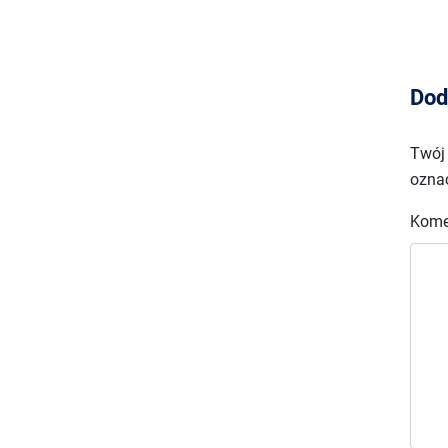
Dod
Twój 
ozna
Kome