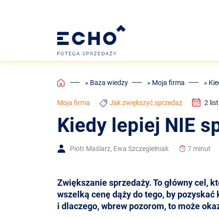
Home
»
Baza wiedzy
»
Moja firma
»
Kie
Moja firma
Jak zwiększyć sprzedaż
2 li
Kiedy lepiej NIE s
Piotr Maślarz
,
Ewa Szczegielniak
7 minut
Zwiększanie sprzedaży. To główny cel, k
wszelką cenę dąży do tego, by pozyskać kl
i dlaczego, wbrew pozorom, to może okaz