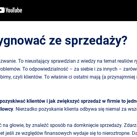
zygnować ze sprzedaży?
yzwanie. To nieustający sprawdzian z wiedzy na temat realiów 
oblemów. To odpowiedzialność – za siebie i za innych – zarówno
robimy, czyli klientów. To właśnie ci ostatni mają (a przynajmnie
 pozyskiwać klientów i jak zwiększyć sprzedaż w firmie to jed
dlowcy
. Nierzadko pozyskanie klienta odbywa się niemal za wsze
ć na głowie, by znaleźć sposób na domknięcie sprzedaży. Zdarza
et jeśli ze względów finansowych wydaje się to nieroztropne. D