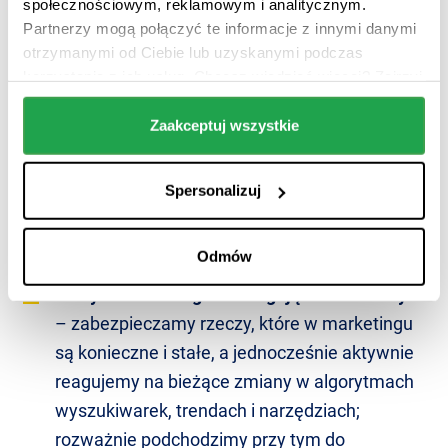
społecznościowym, reklamowym i analitycznym.
do specyfiki Twojego biznesu
– zanim
Partnerzy mogą połączyć te informacje z innymi danymi
zaczniemy dla Ciebie działać,
otrzymanymi od Ciebie lub uzyskanymi podczas
korzystania z ich usług. Chcesz wiedzieć więcej? Zajrzyj
przeanalizujemy Twoją ofertę, branżę i
do naszej
Polityki Prywatności i RODO
.
otoczenie rynkowe; zbadamy potrzeby i
Zaakceptuj wszystkie
oczekiwania Twoich klientów; sprawdzimy,
jak działają Twoi konkurenci. Dopiero na tej
Spersonalizuj
podstawie wybierzemy adekwatne
rozwiązania z najwyższym potencjałem
zysku.
Odmów
Taktyki marketingowe reagujące na zmiany
– zabezpieczamy rzeczy, które w marketingu
są konieczne i stałe, a jednocześnie aktywnie
reagujemy na bieżące zmiany w algorytmach
wyszukiwarek, trendach i narzędziach;
rozważnie podchodzimy przy tym do