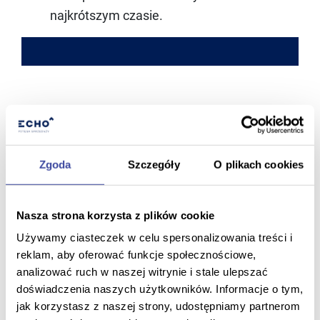
najkrótszym czasie.
Z nami zawsze masz
kontrolę nad swoim
Zgoda
Szczegóły
O plikach cookies
marketingiem online
Nasza strona korzysta z plików cookie
Gwarantujemy pełną transparentność, płynną
Używamy ciasteczek w celu spersonalizowania treści i
komunikację i elastyczne podejście do Twoich
reklam, aby oferować funkcje społecznościowe,
analizować ruch w naszej witrynie i stale ulepszać
potrzeb.
doświadczenia naszych użytkowników. Informacje o tym,
jak korzystasz z naszej strony, udostępniamy partnerom
Strategia promocji w internecie dopasowana