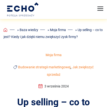
Home
»
Baza wiedzy
»
Moja firma
»
Up selling – co to
jest? Kiedy i jak dzięki niemu zwiększyć zysk firmy?
Moja firma
,
Budowanie strategii marketingowej
Jak zwiększyć
sprzedaż
3 września 2024
Up selling – co to