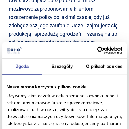
Gdy sprzedajesz ubezpieczenia, masz
możliwość zaproponowanie klientom
rozszerzenie polisy po jakimś czasie, gdy już
zdobędziesz jego zaufanie. Jeżeli zajmujesz się
produkcją i sprzedażą ogrodzeń – szansę na up
selling masz przede wszystkim zanim
domkniesz transakcję: to wtedy możesz np.
doradzić klientowi, dlaczego lepiej, aby
Zgoda
Szczegóły
O plikach cookies
zainwestował w płot z podmurówką, a nie bez
niej. Podobnie sytuacja wygląda w branży
motoryzacyjnej – kiedy klient przychodzi do
Nasza strona korzysta z plików cookie
salonu po nowy pojazd, jego podstawowa wersja
Używamy ciasteczek w celu spersonalizowania treści i
jest tylko punktem wyjścia. W procesie rozmowy
reklam, aby oferować funkcje społecznościowe,
ze sprzedawcą dobiera on dodatkowe opcje i
analizować ruch w naszej witrynie i stale ulepszać
doświadczenia naszych użytkowników. Informacje o tym,
rozwiązania (np. system nagłośnienia,
jak korzystasz z naszej strony, udostępniamy partnerom
podgrzewane siedzenia itp.), a każde z nich