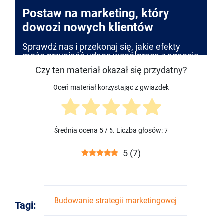
Postaw na marketing, który
dowozi nowych klientów
Sprawdź nas i przekonaj się, jakie efekty
może przynieść udana współpraca z agencją
Czy ten materiał okazał się przydatny?
Oceń materiał korzystając z gwiazdek
Średnia ocena
5
/ 5. Liczba głosów:
7
5
(
7
)
Budowanie strategii marketingowej
Tagi: