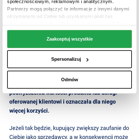
społecznościowym, reklamowym i analitycznym.
wpisuje się w up-selling!
Partnerzy mogą połączyć te informacje z innymi danymi
otrzymanymi od Ciebie lub uzyskanymi podczas
Up selling zwiększa satysfakcję klienta
korzystania z ich usług. Chcesz wiedzieć więcej? Zajrzyj
do naszej
Polityki Prywatności i RODO
.
Klient, który ma świadomość istnienia innych,
Zaakceptuj wszystkie
lepszych dla niego, a często niewiele droższych
opcji, zazwyczaj będzie bardziej zadowolony z
Spersonalizuj
rezultatów współpracy z firmą.
Oczywiście pod
warunkiem, że oferta zakupu „droższego”
Odmów
rozwiązania będzie realnie polegała na
podwyższeniu wartości produktu lub usługi
oferowanej klientowi i oznaczała dla niego
więcej korzyści.
Jeżeli tak będzie, kupujący zwiększy zaufanie do
Ciebie jako sprzedawcy, a w konsekwencji może