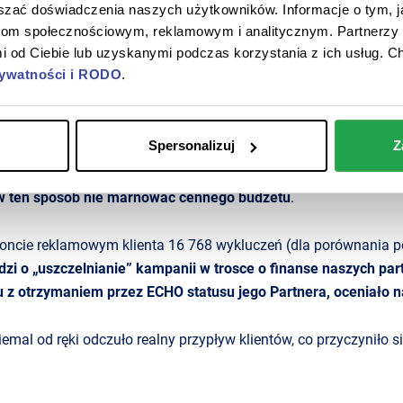
epszać doświadczenia naszych użytkowników. Informacje o tym, 
ą precyzją
erom społecznościowym, reklamowym i analitycznym. Partnerzy 
 od Ciebie lub uzyskanymi podczas korzystania z ich usług. C
rywatności i RODO
.
elami sprzedażowymi GIZO, szeroką ofertą i grupą docelową. 
 odpowiednim komunikatem prosto do potencjalnych klientów firm
Spersonalizuj
Z
j listy słów wykluczających. Są to hasła, które należy zabezpi
w ten sposób nie marnować cennego budżetu
.
oncie reklamowym klienta 16 768 wykluczeń (dla porównania p
odzi o „uszczelnianie” kampanii w trosce o finanse naszych p
u z otrzymaniem przez ECHO statusu jego Partnera, oceniało n
emal od ręki odczuło realny przypływ klientów, co przyczyniło