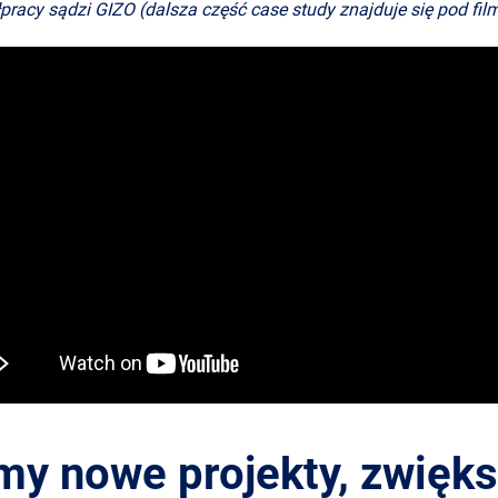
łpracy sądzi GIZO (dalsza część case study znajduje się pod fi
śmy nowe projekty, zwięk