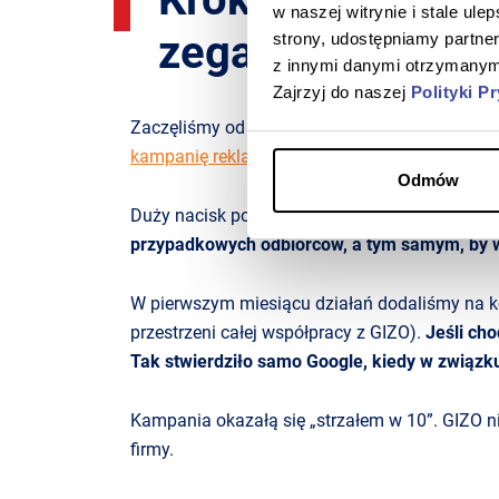
w naszej witrynie i stale ul
zegarmistrzowsk
strony, udostępniamy partn
z innymi danymi otrzymanymi
Zajrzyj do naszej
Polityki P
Zaczęliśmy od gruntownego zapoznania się z c
kampanię reklamową
, która celnie trafiała z
Odmów
Duży nacisk położyliśmy na stworzenie szerokie
przypadkowych odbiorców, a tym samym, by 
W pierwszym miesiącu działań dodaliśmy na k
przestrzeni całej współpracy z GIZO).
Jeśli ch
Tak stwierdziło samo Google, kiedy w związk
Kampania okazałą się „strzałem w 10”. GIZO ni
firmy.