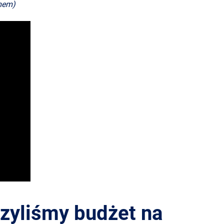
lmem)
szyliśmy budżet na