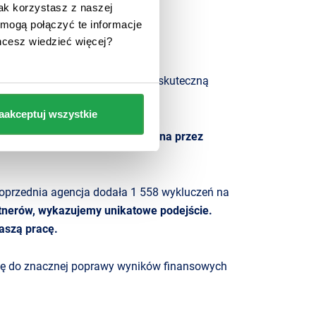
jak korzystasz z naszej
mogą połączyć te informacje
hcesz wiedzieć więcej?
Pozwoliło nam to zaprojektować skuteczną
y.
aakceptuj wszystkie
eczyć,
aby reklama nie była klikana przez
oprzednia agencja dodała 1 558 wykluczeń na
artnerów, wykazujemy unikatowe podejście.
aszą pracę.
 się do znacznej poprawy wyników finansowych