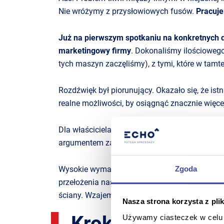
Nie wróżymy z przysłowiowych fusów.
Pracuje
Już na pierwszym spotkaniu na konkretnych d
marketingowy firmy
. Dokonaliśmy ilościowego
tych maszyn zaczęliśmy), z tymi, które w tamtej
Rozdźwięk był piorunujący. Okazało się, że i
realne możliwości, by osiągnąć znacznie więce
Dla właściciela GIZO, osoby wymagającej, oczek
argumentem za rozpoczęciem działań z naszą 
Zgoda
Wysokie wymagania to tylko jedna strona med
przełożenia naszych działań na wyniki finanso
ściany. Wzajemne zrozumienie spowodowało, ż
Nasza strona korzysta z pli
Krok 2. Rozpocz
Używamy ciasteczek w celu s