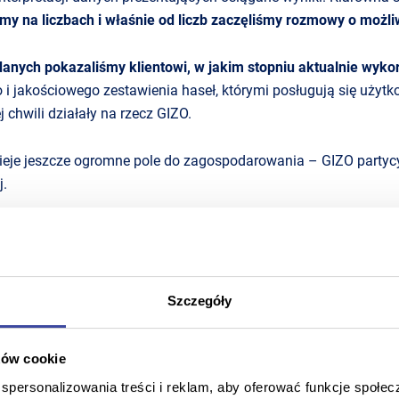
my na liczbach
i właśnie od liczb zaczęliśmy rozmowy o możl
anych pokazaliśmy klientowi, w jakim stopniu aktualnie wyko
 i jakościowego zestawienia haseł, którymi posługują się uży
 chwili działały na rzecz GIZO.
stnieje jeszcze ogromne pole do zagospodarowania – GIZO party
j.
ującej konkretnych efektów (za nie przecież płaci kolejne fakt
agencją.
Szczegóły
alu.
Zespół GIZO od samego początku jest niezwykle zaanga
we firmy, podobnie jak my stawia na partnerstwo. Rozumie, że b
e wystartowaliśmy z jeszcze większym niż zwykle apetytem na
ków cookie
ęliśmy kampanię zaproje
personalizowania treści i reklam, aby oferować funkcje społe