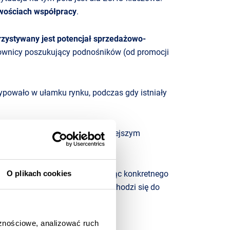
iwościach współpracy
.
rzystywany jest potencjał sprzedażowo-
tkownicy poszukujący podnośników (od promocji
cypowało w ułamku rynku, podczas gdy istniały
ury), informacja ta była najważniejszym
O plikach cookies
żowany we współpracę
. Oczekując konkretnego
ez niego prędzej czy później dochodzi się do
 sukces.
ktowaną z
cznościowe, analizować ruch