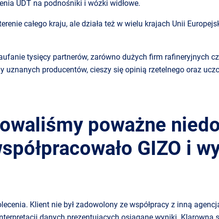
enia UDT na podnośniki i wózki widłowe.
renie całego kraju, ale działa też w wielu krajach Unii Europejs
ufanie tysięcy partnerów, zarówno dużych firm rafineryjnych czy
ny uznanych producentów, cieszy się opinią rzetelnego oraz uc
owaliśmy poważne niedo
 współpracowało GIZO i w
polecenia. Klient nie był zadowolony ze współpracy z inną agen
interpretacji danych prezentujących osiągane wyniki. Klarowna 